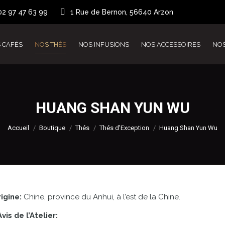
02 97 47 63 99
1 Rue de Bernon, 56640 Arzon
 CAFÉS
NOS THÉS
NOS INFUSIONS
NOS ACCESSOIRES
NO
HUANG SHAN YUN WU
Vous êtes ici :
Accueil
Boutique
Thés
Thés d'Exception
Huang Shan Yun Wu
igine:
Chine, province du Anhui, à l’est de la Chine.
Avis de l’Atelier: