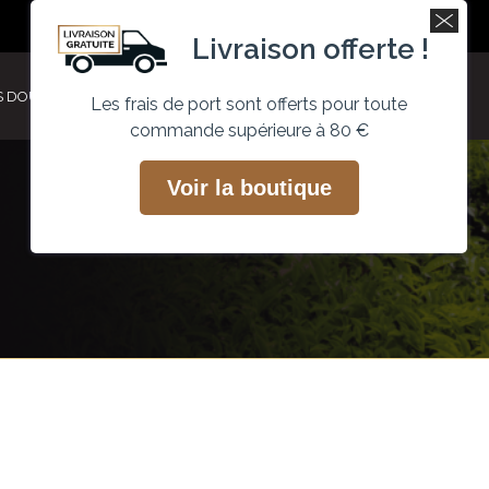
Recherche
Mon compte
Facebook
Instagram
Livraison offerte !
page
page
opens
opens
S DOUCEURS
ACTUALITÉS
PROFESSIONNEL
0
Les frais de port sont offerts pour toute
in
in
commande supérieure à 80 €
new
new
window
window
Voir la boutique