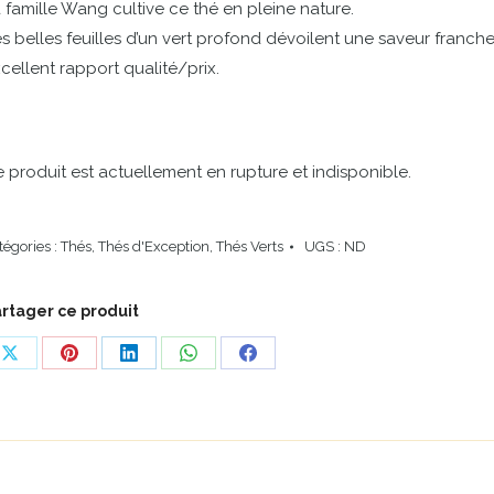
 famille Wang cultive ce thé en pleine nature.
s belles feuilles d’un vert profond dévoilent une saveur franche,
cellent rapport qualité/prix.
 produit est actuellement en rupture et indisponible.
tégories :
Thés
,
Thés d'Exception
,
Thés Verts
UGS :
ND
rtager ce produit
Share
Share
Share
Share
Share
on
on
on
on
on
X
Pinterest
LinkedIn
WhatsApp
Facebook