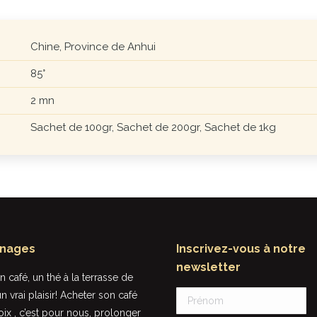
Chine, Province de Anhui
85°
2 mn
Sachet de 100gr, Sachet de 200gr, Sachet de 1kg
nages
Inscrivez-vous à notre
newsletter
 café, un thé à la terrasse de
Rien à voir avec le café que l’on peu
n vrai plaisir! Acheter son café
trouver dans les supermarchés, le goû
oix , c’est pour nous, prolonger
l’odeur et les sensations sont