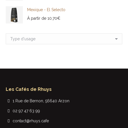
Mexique - El Selecto
À partir de
10,70
€
Les Cafés de Rhuys
1 Rue de Bernon, 56640 Arzon
02 97 47 63 99
contact@rhuys.cafe