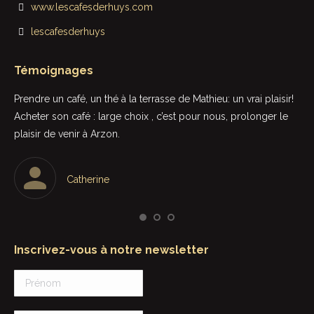
www.lescafesderhuys.com
lescafesderhuys
Témoignages
t
Prendre un café, un thé à la terrasse de Mathieu: un vrai plaisir!
Rie
Acheter son café : large choix , c’est pour nous, prolonger le
sup
plaisir de venir à Arzon.
in
Le 
une
Catherine
par
Inscrivez-vous à notre newsletter