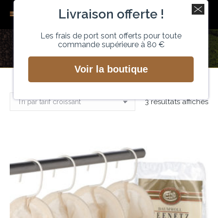
Livraison offerte !
Recherche
0
Les frais de port sont offerts pour toute
commande supérieure à 80 €
FILTRES
Vous êtes ici :
Voir la boutique
Tri
3 résultats affichés
pa
pri
cr