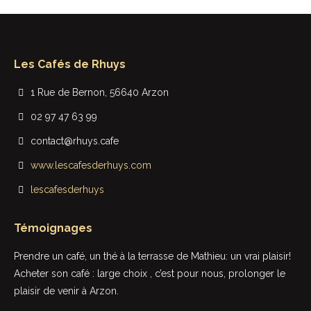
Les Cafés de Rhuys
1 Rue de Bernon, 56640 Arzon
02 97 47 63 99
contact@rhuys.cafe
www.lescafesderhuys.com
lescafesderhuys
Témoignages
t
Prendre un café, un thé à la terrasse de Mathieu: un vrai plaisir!
Rie
Acheter son café : large choix , c’est pour nous, prolonger le
sup
plaisir de venir à Arzon.
in
Le 