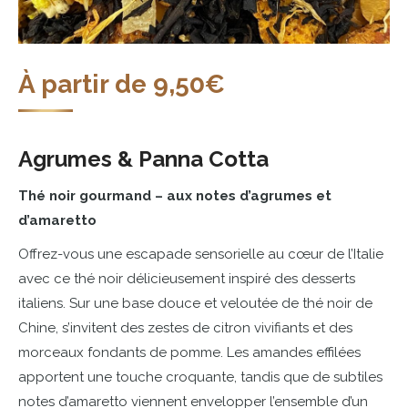
À partir de
9,50
€
Agrumes &
Panna
Cotta
Thé
noir
gourmand –
aux
notes
d’agrumes
et
d’amaretto
Offrez-
vous
une
escapade
sensorielle
au
cœur
de
l’Italie
avec
ce
thé
noir
délicieusement
inspiré
des
desserts
italiens.
Sur
une
base
douce
et
veloutée
de
thé
noir
de
Chine,
s’invitent
des
zestes
de
citron
vivifiants
et
des
morceaux
fondants
de
pomme.
Les
amandes
effilées
apportent
une
touche
croquante,
tandis
que
de
subtiles
notes
d’amaretto
viennent
envelopper
l’ensemble
d’un