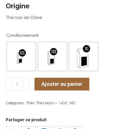
Origine
Thé
noir
de
Chine
Conditionnement
quantité
Ajouter au panier
de
Agrumes
Catégories :
Thés
,
Thés Noirs
UGS :
ND
&
Panna
Cotta
Partager ce produit