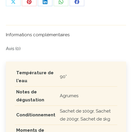
Share
Share
Share
Share
Share
on
on
on
on
on
X
Pinterest
LinkedIn
WhatsApp
Facebook
Informations complémentaires
Avis (0)
Température de
90°
l'eau
Notes de
Agrumes
dégustation
Sachet de 100gr, Sachet
Conditionnement
de 200gr, Sachet de 1kg
Moments de