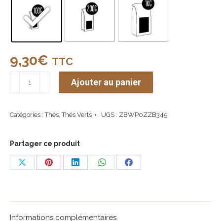
9,30
€
TTC
quantité
Ajouter au panier
de
Harpe
Catégories :
Thés
,
Thés Verts
UGS :
ZBWP0ZZB345
de
Jade
Partager ce produit
Share
Share
Share
Share
Share
on
on
on
on
on
X
Pinterest
LinkedIn
WhatsApp
Facebook
Informations complémentaires