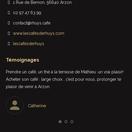
1 Rue de Bernon, 56640 Arzon
02 97 47 63 99
contact@rhuys.cafe
www.lescafesderhuys.com
lescafesderhuys
Témoignages
t
Prendre un café, un thé à la terrasse de Mathieu: un vrai plaisir!
Rie
Acheter son café : large choix , c’est pour nous, prolonger le
sup
plaisir de venir à Arzon.
in
Le 
une
Catherine
par