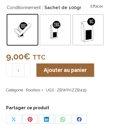
Effacer
: Sachet de 100gr
Conditionnement
9,00
€
TTC
quantité
Ajouter au panier
de
Rooibos
Catégorie :
Rooibos
UGS :
ZBWP0ZZB419
Nature
BIO
Partager ce produit
Share
Share
Share
Share
Share
on
on
on
on
on