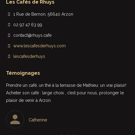
Les Cafés de Rhuys
1 Rue de Bernon, 56640 Arzon
02 97 47 63 99
contact@rhuys.cafe
www.lescafesderhuys.com
lescafesderhuys
Témoignages
t
Prendre un café, un thé à la terrasse de Mathieu: un vrai plaisir!
Rie
Acheter son café : large choix , c’est pour nous, prolonger le
sup
plaisir de venir à Arzon.
in
Le 
une
Catherine
par