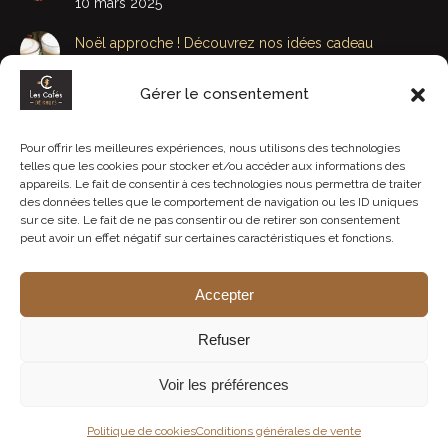
10 mars 2025
Noël approche ! Découvrez nos idées cadeau
29 novembre 2022
Gérer le consentement
Bonne Fête Papa et Beau-Papa
15 juin 2020
Pour offrir les meilleures expériences, nous utilisons des technologies
telles que les cookies pour stocker et/ou accéder aux informations des
Bonne fête Maman et Belle-Maman : J-4
appareils. Le fait de consentir à ces technologies nous permettra de traiter
des données telles que le comportement de navigation ou les ID uniques
3 juin 2020
sur ce site. Le fait de ne pas consentir ou de retirer son consentement
peut avoir un effet négatif sur certaines caractéristiques et fonctions.
Accepter
Refuser
© Les Cafés de Rhuys - Tous droits réservés.
Voir les préférences
+ d'infos
Réalisation :
E-Dilik
Politique de cookies
Conditions générales de vente