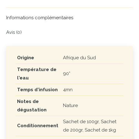
X
Pinterest
LinkedIn
WhatsApp
Facebook
Informations complémentaires
Avis (0)
Origine
Afrique du Sud
Température de
90°
l'eau
Temps d'infusion
4mn
Notes de
Nature
dégustation
Sachet de 100gr, Sachet
Conditionnement
de 200gr, Sachet de 1kg