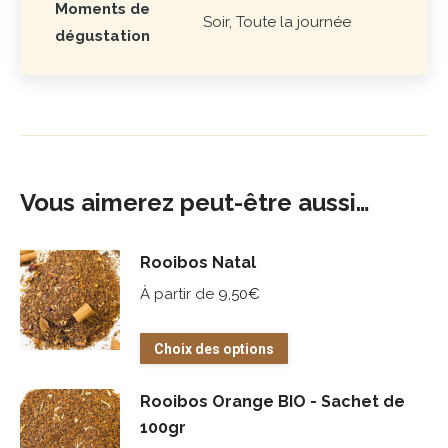
Moments de
Soir, Toute la journée
dégustation
Vous aimerez peut-être aussi…
Rooibos Natal
À partir de
9,50
€
Ce
Choix des options
produit
a
Rooibos Orange BIO - Sachet de
plusieurs
100gr