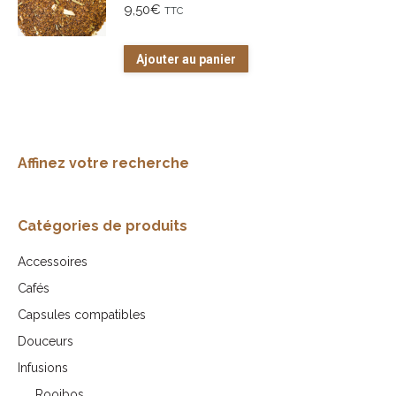
variations.
9,50
€
TTC
Les
options
Ajouter au panier
peuvent
être
choisies
sur
Affinez votre recherche
la
page
du
Catégories de produits
produit
Accessoires
Cafés
Capsules compatibles
Douceurs
Infusions
Rooibos