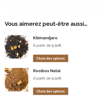
Vous aimerez peut-être aussi…
Kilimandjaro
À partir de
9,50
€
Ce
Choix des options
produit
a
Rooibos Natal
plusieurs
À partir de
9,50
€
variations.
Les
Ce
Choix des options
options
produit
peuvent
a