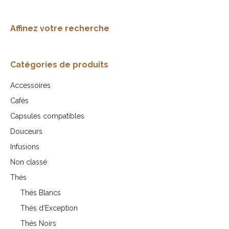
être
plusieurs
choisies
variations.
Affinez votre recherche
sur
Les
la
options
page
peuvent
Catégories de produits
du
être
Accessoires
produit
choisies
Cafés
sur
Capsules compatibles
la
Douceurs
page
du
Infusions
produit
Non classé
Thés
Thés Blancs
Thés d'Exception
Thés Noirs