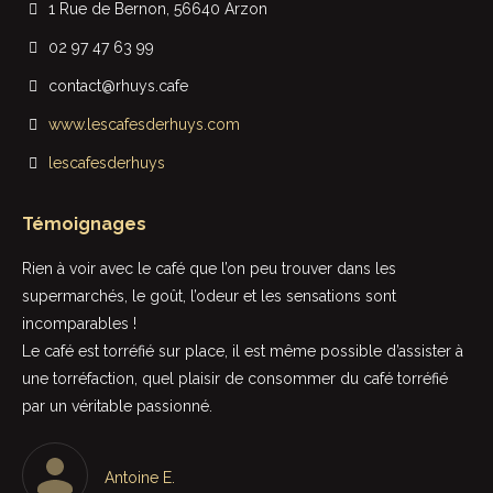
1 Rue de Bernon, 56640 Arzon
02 97 47 63 99
contact@rhuys.cafe
www.lescafesderhuys.com
lescafesderhuys
Témoignages
r!
Rien à voir avec le café que l’on peu trouver dans les
Des
e
supermarchés, le goût, l’odeur et les sensations sont
le
incomparables !
co
Le café est torréfié sur place, il est même possible d’assister à
Vou
une torréfaction, quel plaisir de consommer du café torréfié
par un véritable passionné.
Antoine E.