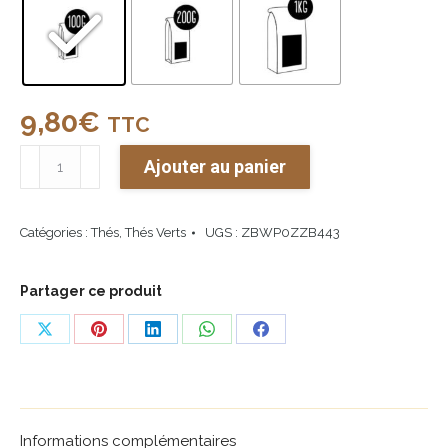
9,80
€
TTC
quantité
Ajouter au panier
de
Thé
Catégories :
Thés
,
Thés Verts
UGS :
ZBWP0ZZB443
Vert
des
3
Partager ce produit
Lions
Share
Share
Share
Share
Share
on
on
on
on
on
X
Pinterest
LinkedIn
WhatsApp
Facebook
Informations complémentaires