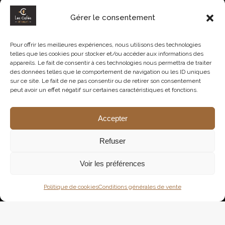
Le Café Thaï : Saveurs Uniques et Tradition
Gérer le consentement
10 mars 2025
Noël approche ! Découvrez nos idées cadeau
Pour offrir les meilleures expériences, nous utilisons des technologies
telles que les cookies pour stocker et/ou accéder aux informations des
29 novembre 2022
appareils. Le fait de consentir à ces technologies nous permettra de traiter
des données telles que le comportement de navigation ou les ID uniques
Bonne Fête Papa et Beau-Papa
sur ce site. Le fait de ne pas consentir ou de retirer son consentement
15 juin 2020
peut avoir un effet négatif sur certaines caractéristiques et fonctions.
Bonne fête Maman et Belle-Maman : J-4
Accepter
3 juin 2020
Refuser
Voir les préférences
Politique de cookies
Conditions générales de vente
© Les Cafés de Rhuys - Tous droits réservés.
+ d'infos