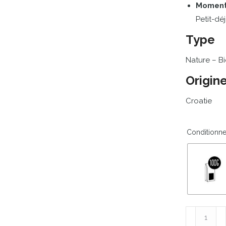
Momen
Petit-
déj
Type
Nature –
Bi
Origin
Croatie
Conditionn
quantité