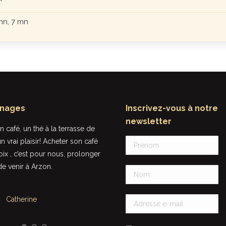
°
mn, 7 mn
nages
Inscrivez-vous à notre
newsletter
 café, un thé à la terrasse de
Rien à voir avec le café que l’on peu
n vrai plaisir! Acheter son café
trouver dans les supermarchés, le goû
oix , c’est pour nous, prolonger
l’odeur et les sensations sont
 de venir à Arzon.
incomparables !
Le café est torréfié sur place, il est
même possible d’assister à une
Catherine
torréfaction, quel plaisir de consomm
du café torréfié par un véritable