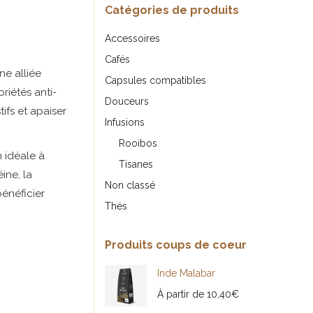
Catégories de produits
Accessoires
Cafés
ne
alliée
Capsules compatibles
priétés
anti-
Douceurs
tifs
et
apaiser
Infusions
Rooibos
n
idéale
à
Tisanes
éine,
la
Non classé
énéficier
Thés
Produits coups de coeur
Inde Malabar
À partir de
10,40
€