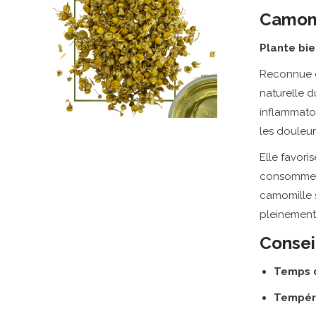
Camom
Plante
bie
Reconnue
naturelle
d
inflammato
les
douleu
Elle
favori
consomme
camomille
pleinemen
Consei
Temps
Tempér