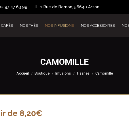
02 97 47 63 99
1 Rue de Bernon, 56640 Arzon
 CAFÉS
NOS THÉS
NOS INFUSIONS
NOS ACCESSOIRES
NO
CAMOMILLE
Vous êtes ici :
Accueil
Boutique
Infusions
Tisanes
Camomille
tir de
8,20
€