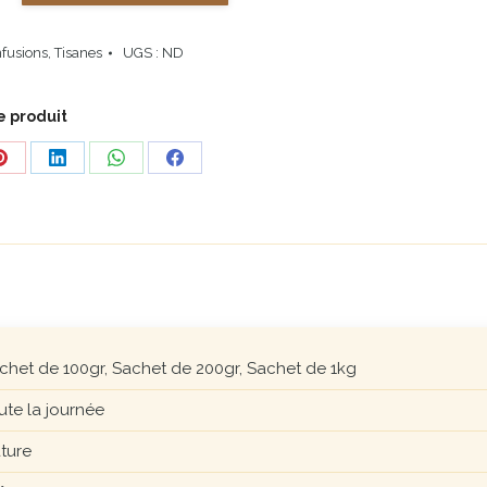
nfusions
,
Tisanes
UGS :
ND
e produit
Share
Share
Share
Share
on
on
on
on
Pinterest
LinkedIn
WhatsApp
Facebook
chet de 100gr, Sachet de 200gr, Sachet de 1kg
ute la journée
ture