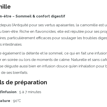
ille
n-
être –
Sommeil &
confort
digestif
depuis
l’Antiquité
pour
ses
vertus
apaisantes,
la
camomille
est
u
u
bien-
être.
Riche
en
flavonoïdes,
elle
est
réputée
pour
ses
pro
ires,
particulièrement
efficaces
pour
soulager
les
troubles
diges
rs
intestinales.
se
également
la
détente
et
le
sommeil,
ce
qui
en
fait
une
infusio
r
en
soirée
ou
lors
de
moments
de
calme.
Naturelle
et
sans
caf
se
déguste
aussi
bien
en
infusion
douce
qu’en
inhalation
pour
b
t
de
ses
bienfaits.
ls
de
préparation
d’infusion
:
5
à
7
minutes
ature
:
90°
C