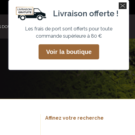
Recherche
Mon compte
Facebook
Instagram
Livraison offerte !
page
page
opens
opens
S DOUCEURS
ACTUALITÉS
PROFESSIONNEL
0
Les frais de port sont offerts pour toute
in
in
commande supérieure à 80 €
new
new
window
window
Voir la boutique
Affinez votre recherche