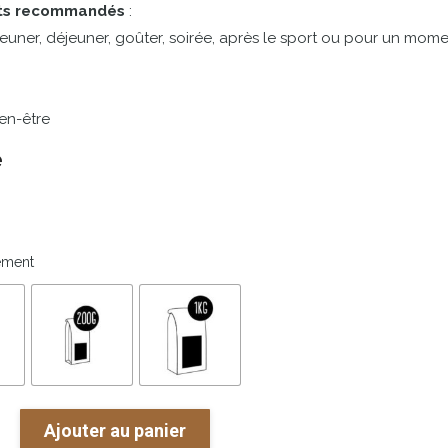
ts
recommandés
:
euner,
déjeuner,
goûter,
soirée,
après
le
sport
ou
pour
un
mome
en-
être
e
ement
Ajouter au panier