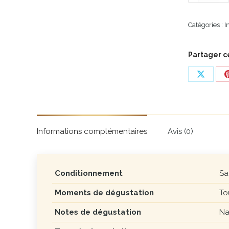
de
Camomille
Catégories :
I
Partager c
Share
on
X
Informations complémentaires
Avis (0)
Conditionnement
Sa
Moments de dégustation
To
Notes de dégustation
Na