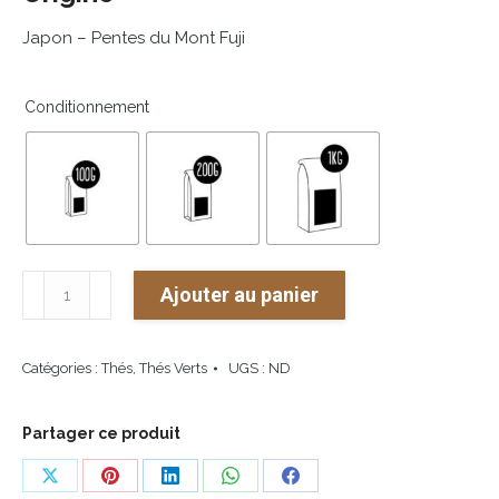
Japon –
Pentes
du
Mont
Fuji
Conditionnement
quantité
Ajouter au panier
de
Sencha
Catégories :
Thés
,
Thés Verts
UGS :
ND
Fukujyu
Partager ce produit
Share
Share
Share
Share
Share