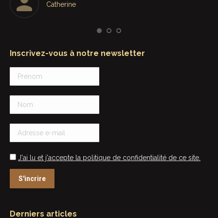
Catherine
par
Inscrivez-vous à notre newsletter
J'ai lu et j'accepte la politique de confidentialité de ce site.
Derniers articles