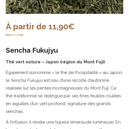
À partir de
11,90
€
Sencha
Fukujyu
Thé
vert
nature –
Japon (
région
du
Mont
Fuji)
Également
surnommé «
le
thé
de
l’hospitalité »
au
Japon,
le
Sencha
Fukujyu
est
issu
d’une
récolte
d’automne
réalisée
sur
les
pentes
montagneuses
du
Mont
Fuji.
Ce
thé
traditionnel
se
distingue
par
ses
fines
feuilles
roulées
en
aiguilles
d’un
vert
profond,
signature
des
grands
senchas.
À
l’infusion,
il
révèle
une
liqueur
émeraude
lumineuse.
En