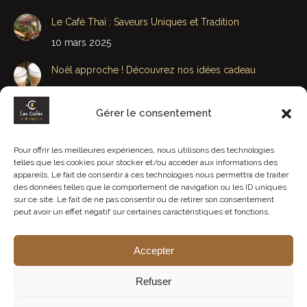
Le Café Thaï : Saveurs Uniques et Tradition
10 mars 2025
Noël approche ! Découvrez nos idées cadeau
29 novembre 2022
Gérer le consentement
Bonne Fête Papa et Beau-Papa
15 juin 2020
Pour offrir les meilleures expériences, nous utilisons des technologies
telles que les cookies pour stocker et/ou accéder aux informations des
Bonne fête Maman et Belle-Maman : J-4
appareils. Le fait de consentir à ces technologies nous permettra de traiter
3 juin 2020
des données telles que le comportement de navigation ou les ID uniques
sur ce site. Le fait de ne pas consentir ou de retirer son consentement
peut avoir un effet négatif sur certaines caractéristiques et fonctions.
Accepter
Refuser
© Les Cafés de Rhuys - Tous droits réservés.