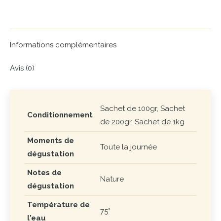
on
on
on
on
on
X
Pinterest
LinkedIn
WhatsApp
Facebook
Informations complémentaires
Avis (0)
Sachet de 100gr, Sachet
Conditionnement
de 200gr, Sachet de 1kg
Moments de
Toute la journée
dégustation
Notes de
Nature
dégustation
Température de
75°
l'eau