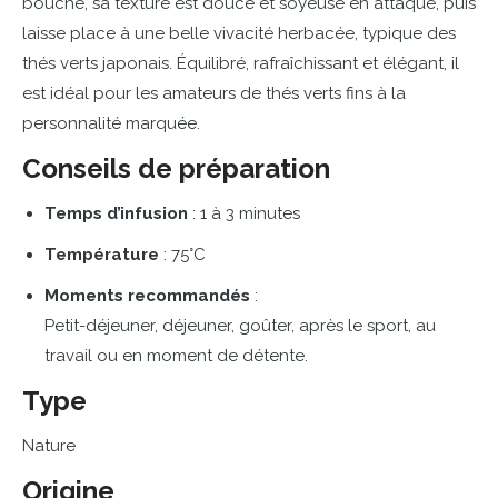
bouche,
sa
texture
est
douce
et
soyeuse
en
attaque,
puis
laisse
place
à
une
belle
vivacité
herbacée,
typique
des
thés
verts
japonais.
Équilibré,
rafraîchissant
et
élégant,
il
est
idéal
pour
les
amateurs
de
thés
verts
fins
à
la
personnalité
marquée.
Conseils
de
préparation
Temps
d’infusion
:
1
à
3
minutes
Température
:
75°
C
Moments
recommandés
:
Petit-
déjeuner,
déjeuner,
goûter,
après
le
sport,
au
travail
ou
en
moment
de
détente.
Type
Nature
Origine