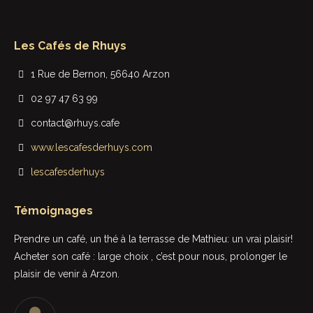
Les Cafés de Rhuys
1 Rue de Bernon, 56640 Arzon
02 97 47 63 99
contact@rhuys.cafe
www.lescafesderhuys.com
lescafesderhuys
Témoignages
t
Prendre un café, un thé à la terrasse de Mathieu: un vrai plaisir!
Rie
Acheter son café : large choix , c’est pour nous, prolonger le
sup
plaisir de venir à Arzon.
in
Le 
une