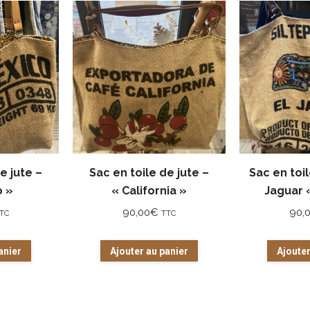
e jute –
Sac en toile de jute –
Sac en toil
o »
« California »
Jaguar 
90,00
€
90,
TC
TTC
anier
Ajouter au panier
Ajouter