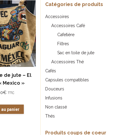
prix
Catégories de produits
croissant
Accessoires
Accessoires Café
Cafetière
Filtres
Sac en toile de jute
Accessoires Thé
Cafés
e de jute – El
Capsules compatibles
« Mexico »
Douceurs
00
€
TTC
Infusions
Non classé
 au panier
Thés
Produits coups de coeur