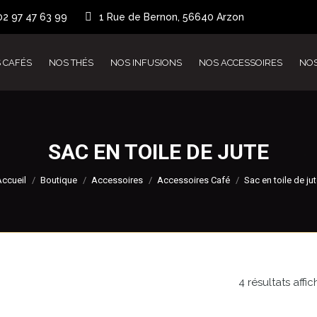
02 97 47 63 99
1 Rue de Bernon, 56640 Arzon
 CAFÉS
NOS THÉS
NOS INFUSIONS
NOS ACCESSOIRES
NO
SAC EN TOILE DE JUTE
Vous êtes ici :
Accueil
Boutique
Accessoires
Accessoires Café
Sac en toile de ju
4 résultats affic