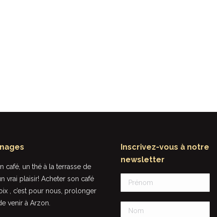
nages
Inscrivez-vous à notre
newsletter
 café, un thé à la terrasse de
Rien à voir avec le café que l’on peu
n vrai plaisir! Acheter son café
trouver dans les supermarchés, le goû
oix , c’est pour nous, prolonger
l’odeur et les sensations sont
 de venir à Arzon.
incomparables !
Le café est torréfié sur place, il est