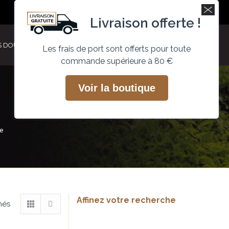
Recherche
Mon compte
Facebook
Instagram
Livraison offerte !
page
page
opens
opens
S DOUCEURS
ACTUALITÉS
PROFESSIONNEL
0
Les frais de port sont offerts pour toute
in
in
commande supérieure à 80 €
new
new
window
window
Voir la boutique
te
Affinez votre recherche
Trié
hés
par