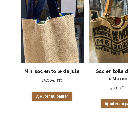
Mini sac en toile de jute
Sac en toile d
« Mexic
25,00
€
TTC
90,00
€
T
Ajouter au panier
Ajouter au p