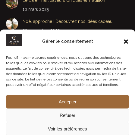
Le Café Thaï : Saveurs Uniques et Tradition
10 mars 2025
Noël approche ! Découvrez nos idées cadeau
29 novembre 2022
Gérer le consentement
Bonne Fête Papa et Beau-Papa
15 juin 2020
Pour offrir les meilleures expériences, nous utilisons des technologies
telles que les cookies pour stocker et/ou accéder aux informations des
Bonne fête Maman et Belle-Maman : J-4
appareils. Le fait de consentir à ces technologies nous permettra de traiter
3 juin 2020
des données telles que le comportement de navigation ou les ID uniques
sur ce site. Le fait de ne pas consentir ou de retirer son consentement
peut avoir un effet négatif sur certaines caractéristiques et fonctions.
Accepter
Refuser
© Les Cafés de Rhuys - Tous droits réservés.
+ d'infos
Voir les préférences
Réalisation :
E-Dilik