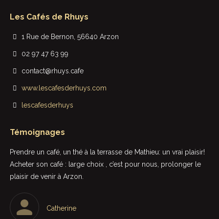
Les Cafés de Rhuys
1 Rue de Bernon, 56640 Arzon
02 97 47 63 99
contact@rhuys.cafe
www.lescafesderhuys.com
lescafesderhuys
Témoignages
t
Prendre un café, un thé à la terrasse de Mathieu: un vrai plaisir!
Rie
Acheter son café : large choix , c’est pour nous, prolonger le
sup
plaisir de venir à Arzon.
in
Le 
une
Catherine
par