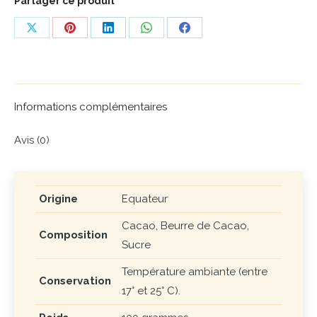
Cru
Partager ce produit
Bonnat
Share
Share
Share
Share
Share
on
on
on
on
on
X
Pinterest
LinkedIn
WhatsApp
Facebook
Informations complémentaires
Avis (0)
Origine
Equateur
Cacao, Beurre de Cacao,
Composition
Sucre
Température ambiante (entre
Conservation
17° et 25° C).