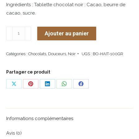
Ingrédients : Tablette chocolat noir : Cacao, beurre de
cacao, sucre.
quantité
Ajouter au panier
de
Chocolat
Catégories :
Chocolats
,
Douceurs
,
Noir
UGS :
BO-HAIT-100GR
Bonnat
-
Haïti
Partager ce produit
Share
Share
Share
Share
Share
on
on
on
on
on
X
Pinterest
LinkedIn
WhatsApp
Facebook
Informations complémentaires
Avis (0)