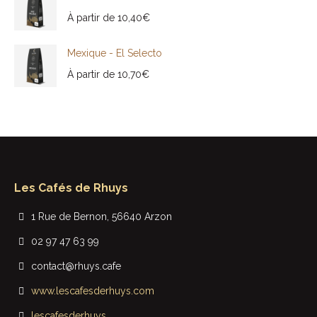
À partir de
10,40
€
Mexique - El Selecto
À partir de
10,70
€
Les Cafés de Rhuys
1 Rue de Bernon, 56640 Arzon
02 97 47 63 99
contact@rhuys.cafe
www.lescafesderhuys.com
lescafesderhuys