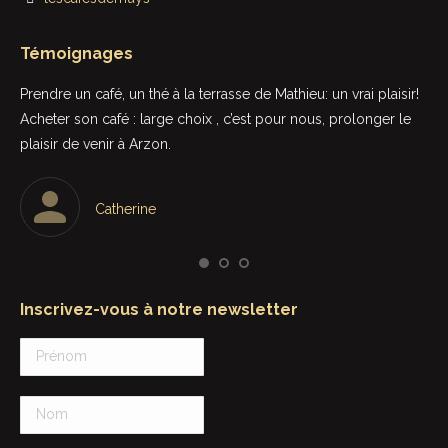
Témoignages
t
Prendre un café, un thé à la terrasse de Mathieu: un vrai plaisir!
Rie
Acheter son café : large choix , c’est pour nous, prolonger le
sup
plaisir de venir à Arzon.
in
Le 
une
Catherine
par
Inscrivez-vous à notre newsletter