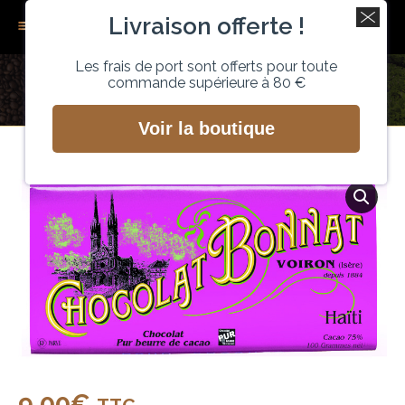
Livraison offerte !
Recherche
0
Les frais de port sont offerts pour toute
commande supérieure à 80 €
CHOCOLAT BONNAT – HAÏTI
Vous êtes ici :
Voir la boutique
9,00
€