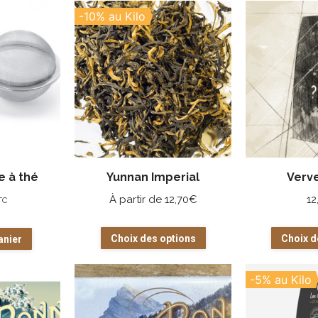
-10% au Kilo
e à thé
Yunnan Imperial
Verve
À partir de
12,70
€
12
TC
Ce
Choix des options
Choix d
anier
produit
a
-5% au Kilo
plusieurs
variations.