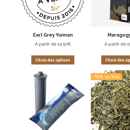
Earl Grey Yunnan
Maragog
À partir de
14,50
€
À partir de
1
Ce
Choix des options
Choix des op
produit
a
-10% au Kilo
plusieurs
variations.
Les
options
peuvent
être
choisies