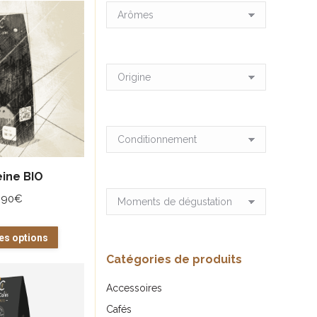
prix
croissant
ine BIO
,90
€
Ce
es options
produit
Catégories de produits
a
Accessoires
plusieurs
Cafés
variations.