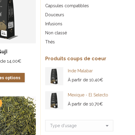
Les
Capsules compatibles
options
Douceurs
peuvent
Infusions
être
Non classé
choisies
Thés
sur
Gujï
la
Produits coups de coeur
r de
14,00
€
page
du
Inde Malabar
Ce
es options
produit
À partir de
10,40
€
produit
a
Mexique - El Selecto
plusieurs
À partir de
10,70
€
variations.
Les
options
peuvent