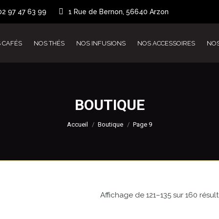
02 97 47 63 99
1 Rue de Bernon, 56640 Arzon
 CAFÉS
NOS THÉS
NOS INFUSIONS
NOS ACCESSOIRES
NO
BOUTIQUE
Vous êtes ici :
Accueil
Boutique
Page 9
Affichage de 121–135 sur 160 résult