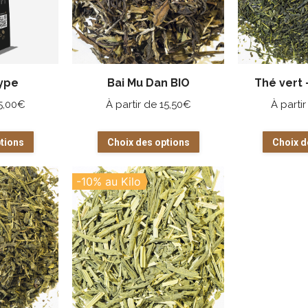
ype
Bai Mu Dan BIO
Thé vert 
5,00
€
À partir de
15,50
€
À parti
Ce
Ce
tions
Choix des options
Choix d
produit
produit
a
a
-10% au Kilo
plusieurs
plusieurs
variations.
variations.
Les
Les
options
options
peuvent
peuvent
être
être
choisies
choisies