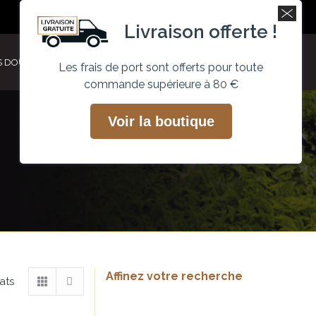
Recherche
Mon compte
Facebook
Instagram
Livraison offerte !
page
page
opens
opens
S DOUCEURS
ACTUALITÉS
PROFESSIONNEL
0
Les frais de port sont offerts pour toute
in
in
commande supérieure à 80 €
new
new
window
window
Voir la boutique
Affinez votre recherche
Trié
ats
par