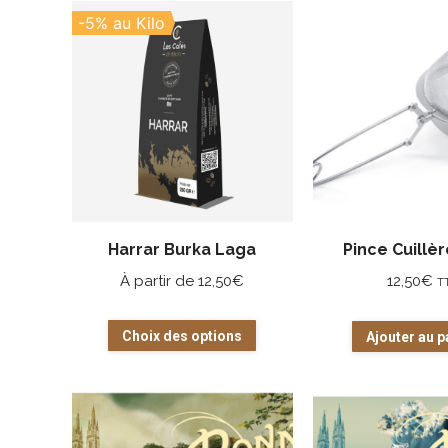
-5% au Kilo
Harrar Burka Laga
Pince Cuillèr
À partir de
12,50
€
12,50
€
T
Ce
Choix des options
Ajouter au p
produit
a
plusieurs
variations.